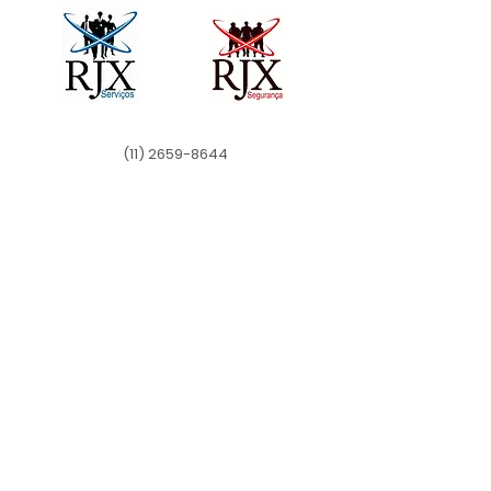
(11) 2659-8644
Rjx@rjxservicos.com.br
R. Princesa Isabel, 715, Broklin
São Paulo – SP,
04601-000