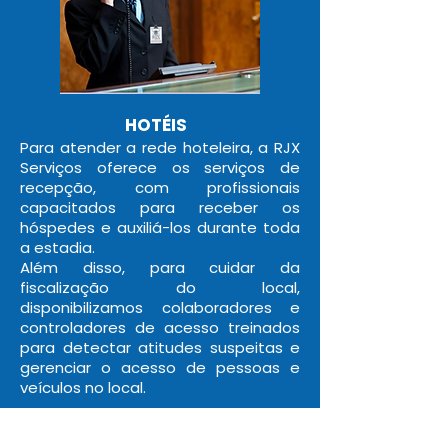
HOTÉIS
Para atender a rede hoteleira, a RJX
Serviços oferece os serviços de
recepção, com profissionais
capacitados para receber os
hóspedes e auxiliá-los durante toda
a estadia.
Além disso, para cuidar da
fiscalização do local,
disponibilizamos colaboradores e
controladores de acesso treinados
para detectar atitudes suspeitas e
gerenciar o acesso de pessoas e
veículos no local.