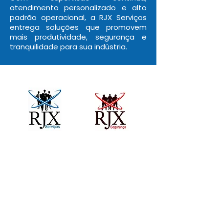
atendimento personalizado e alto
padrão operacional, a RJX Serviços
entrega soluções que promovem
mais produtividade, segurança e
tranquilidade para sua indústria.
(11) 2659-8644
Rjx@rjxservicos.com.br
R. Princesa Isabel, 715, Broklin
São Paulo – SP,
04601-000